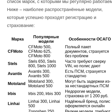
список марок, с которыми мы регулярно работаем
Ниже – наиболее распространённые модели,
которые успешно проходят регистрацию и
страхование:
Популярные
Марка
Особенности ОСАГО
модели
CFMoto 500,
Полный пакет
CFMoto
CFMoto 625,
документов, страхуется
CFMoto 800
без проблем
Stels 650, Stels
Часто требуют сверку
Stels
800, Stels 1000
VIN, но полис дают
Avantis 300,
Есть ПСМ, страхуется
Avantis
Avantis 500
стандартно
Motoland 300,
Могут быть задержки из-
Motoland
Motoland 500
за нестандартных ПСМ
Недорогие модели,
Irbis
Irbis 200, Irbis 300
страховка от 1 200 руб.
Linhai 300, Linhai
Надёжный бренд, полис
Linhai
500
оформляется онлайн
Zongshen 250,
Редкие модели, требуют